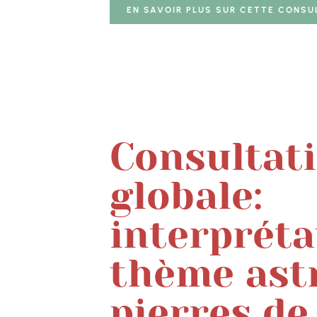
EN SAVOIR PLUS SUR CETTE CONSU
Consultat
globale:
interpréta
thème astr
pierres de