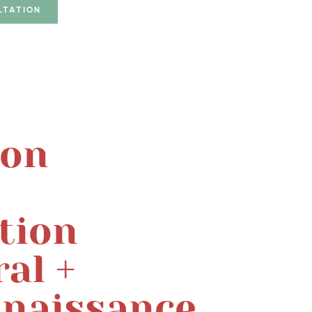
LTATION
ion
tion
al +
 naissance