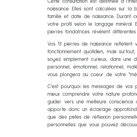
Cette consultation est destinée à l’int
naissance. Elles sont calculées sur l
famille et date de naissance. Durant ce
votre profil selon le langage minéral. E
pierres fondatrices révèlent différentes
Vos 13 pierres de naissance reflètent v
fonctionnement quotidien, mais surtout
soyez simplement curieux, dans une
personnel, émotionnel, relationnel, matér
vous plongera au coeur de votre “méca
C’est pourquoi les messages de vos p
mieux comprendre votre nature profon
guider vers une meilleure conscienc
apporte donc un éclairage approfondi s
que des pistes de réflexion personnel
personnelles que vous pouvez découvri